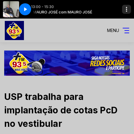
13:00 - 15:30
É CAVALCANTE
SÉ
MAURO JOSÉ com MAURO JOSÉ
SERTANEJO BOM DE MAIS com ANDRÉ CAVALCANTE
MENU
USP trabalha para
implantação de cotas PcD
no vestibular