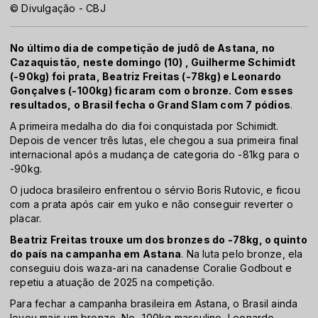
© Divulgação - CBJ
No último dia de competição de judô de Astana, no
Cazaquistão, neste domingo (10) , Guilherme Schimidt
(-90kg) foi prata, Beatriz Freitas (-78kg) e Leonardo
Gonçalves (-100kg) ficaram com o bronze. Com esses
resultados, o Brasil fecha o Grand Slam com 7 pódios
.
A primeira medalha do dia foi conquistada por Schimidt.
Depois de vencer três lutas, ele chegou a sua primeira final
internacional após a mudança de categoria do -81kg para o
-90kg.
O judoca brasileiro enfrentou o sérvio Boris Rutovic, e ficou
com a prata após cair em yuko e não conseguir reverter o
placar.
Beatriz Freitas trouxe um dos bronzes do -78kg, o quinto
do país na campanha em Astana
. Na luta pelo bronze, ela
conseguiu dois waza-ari na canadense Coralie Godbout e
repetiu a atuação de 2025 na competição.
Para fechar a campanha brasileira em Astana, o Brasil ainda
levou mais um bronze. No -100kg masculino, Leonardo