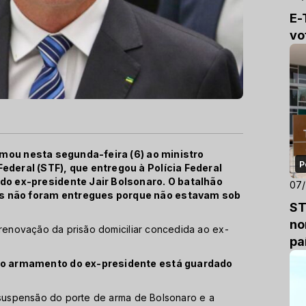
E-
vo
ormou nesta segunda-feira (6) ao ministro
P
deral (STF), que entregou à Polícia Federal
do ex-presidente Jair Bolsonaro. O batalhão
07
s não foram entregues porque não estavam sob
ST
no
 renovação da prisão domiciliar concedida ao ex-
pa
 o armamento do ex-presidente está guardado
a suspensão do porte de arma de Bolsonaro e a