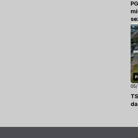
PG
mi
se
P
05
TS
da