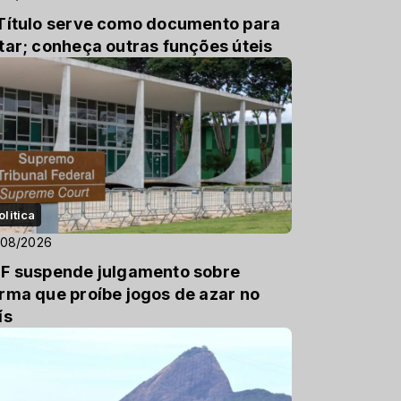
Título serve como documento para
tar; conheça outras funções úteis
olitica
/08/2026
F suspende julgamento sobre
rma que proíbe jogos de azar no
ís