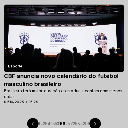
Esporte
CBF anuncia novo calendário do futebol
masculino brasileiro
Brasileiro terá maior duração e estaduais contam com menos
datas
01/10/2025 • 16:29
1
...
254
255
256
257
258
...
291