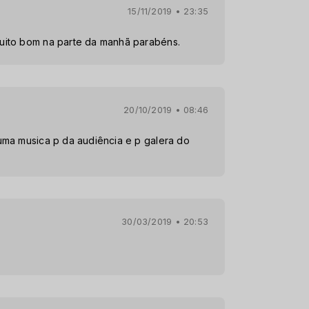
15/11/2019 • 23:35
ito bom na parte da manhã parabéns.
20/10/2019 • 08:46
ma musica p da audiência e p galera do
30/03/2019 • 20:53