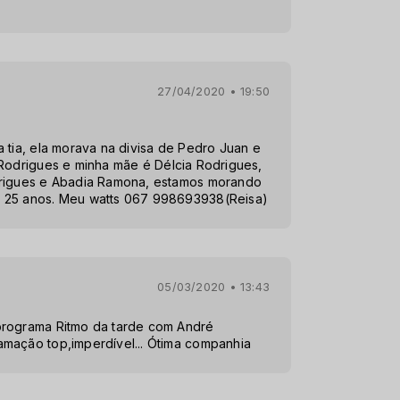
27/04/2020 • 19:50
 tia, ela morava na divisa de Pedro Juan e
 Rodrigues e minha mãe é Délcia Rodrigues,
drigues e Abadia Ramona, estamos morando
 25 anos. Meu watts 067 998693938(Reisa)
05/03/2020 • 13:43
programa Ritmo da tarde com André
mação top,imperdível... Ótima companhia