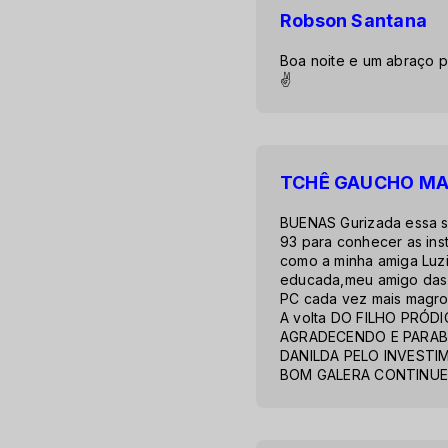
Robson Santana
Boa noite e um abraço
✌
TCHÊ GAUCHO M
BUENAS Gurizada essa s
93 para conhecer as ins
como a minha amiga Luzi
educada,meu amigo das 
PC cada vez mais magr
A volta DO FILHO PRÓD
AGRADECENDO E PARAB
DANILDA PELO INVESTI
BOM GALERA CONTINUE