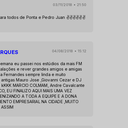
03/11/2018 • 21:50
 para todos de Ponta e Pedro Juan ✌✌✌✌✌✌
04/08/2018 • 15:12
ARQUES
emana eu passei nos estúdios da mais FM
talações e rever grandes amigos e amigas
a Fernandes sempre linda e muito
antigas Mauro Jose ,Giovanni Cezar e DJ
o kKKK MARCIO COLMAM, Andre Cavalcante
ICO, EU FINALIZO AQUI MAIS UMA VEZ
ENIZANDO A TODA A EQUIPE E A DONA
MENTO EMPRESARIAL NA CIDADE ,MUITO
 ASSIM