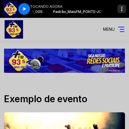
TOCANDO AGORA
FM_PONTE-JOVEM_005
Padrão_MaisFM_PONTE-JOVEM_005
MENU
Exemplo de evento