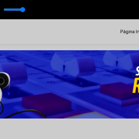
vo)
Jorge & Mateus - Se Eu Pedir Cê Volta (Ao Vivo)
Página In